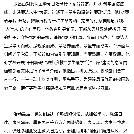
张昌山对此次主题党日活动给予充分肯定，并以“筑牢廉洁底
线、走好廉洁人生”为题，讲述了一堂生动深刻的廉政党课。他以“廉
洁与我”开场，把廉洁视为一种生命内涵、党员的行为准则与底线、
“大学人”的内在品质，他教育引导党员、干部从思想深处起播好“廉”
的种子，守好“廉”的品格，锤炼“廉”的作风。张昌山从廉洁与廉洁人
生是学习而成、是规范而成、是涵养而成、是坚守而成等四个方面深
刻阐述了党员、干部该如何做到学廉知廉、尚廉践廉、守廉敬廉。他
对学校开展“干部廉政”“教师廉教”“学生廉学”等“三廉”建设的意义内
涵和部署安排进行了简单介绍，他指出，机关党员、职能部门要在一
言一行、一举一动中以身作则、率先垂范，为建设风清气正的校园政
治生态、推进学校事业健康稳定高质量发展贡献应尽力量。
活动最后，党员们展开了热烈的讨论，从加强学习、廉洁自
律、家风建设、履职尽责等方方方面谈感想、表立场。大家一致表
示，通过参加此次主题党日活动，更加系统地领悟到“廉洁从政、求