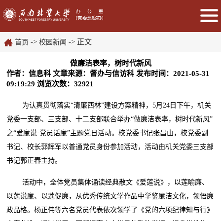
->
-> 正文
首页
校园新闻
做廉洁表率，树时代新风
作者：信息科
文章来源：督办与信访科
发布时间：2021-05-31
09:19:29
浏览次数：
32921
为认真贯彻落实“清廉西林”建设方案精神，5月24日下午，机关
党委一支部、三支部、十二支部联合举办“做廉洁表率，树时代新风”
之“爱廉说·党员话廉”主题党日活动。校党委书记张昌山，校党委副
书记、校长郭辉军以普通党员身份参加活动，活动由机关党委三支部
书记郭正春主持。
活动中，全体党员集体诵读经典散文《爱莲说》，以莲喻廉、
以莲说廉、以莲促廉，从优秀传统文学作品中学鉴廉洁文化，领悟廉
政品格。杨正伟等六名党员代表依次领学了《党的六项纪律知与行》