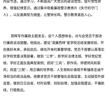
内容节选，通过学习，不断提高广大党员的政治觉悟，提升党性修
养、增强纪律意识。通过集中观看廉政警示教育片《失守的守门
人》，以反面典型为镜鉴，让警钟长鸣，警示教育直抵人心。
郭辉军作廉政主题发言，谈个人感想体会，对与会党员干部进
行廉政谈话提醒。他指出，建设“清廉西林”是学校总结发展经验、开
创美好未来，承前启后、继往开来的重要举措，党员干部要认真落实
好学校党委决策部署，做到 “三学”，即学好法律法规、学好党纪党
规、学好正面反面典型案例；抓好“三风”，即作风、师德师风和家
风；改造“三观”，用正确的世界观、人生观和价值观不断锤炼忠诚干
净担当的政治品格。他要求党员干部要强化自我监督，主动接受外部
监督，做到日日自省、时时自警、刻刻自律，加强自我建设，不偏航
线，行稳致远。