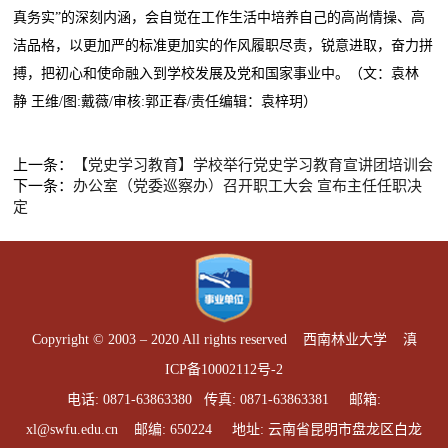
真务实”的深刻内涵，会自觉在工作生活中培养自己的高尚情操、高
洁品格，以更加严的标准更加实的作风履职尽责，锐意进取，奋力拼
搏，把初心和使命融入到学校发展及党和国家事业中。（文：袁林
静 王维/图:戴薇/审核:郭正春/责任编辑：袁梓玥）
上一条：
【党史学习教育】学校举行党史学习教育宣讲团培训会
下一条：
办公室（党委巡察办）召开职工大会 宣布主任任职决
定
Copyright © 2003 – 2020 All rights reserved 西南林业大学
滇
ICP备10002112号-2
电话: 0871-63863380 传真: 0871-63863381 邮箱:
xl@swfu.edu.cn 邮编: 650224 地址: 云南省昆明市盘龙区白龙