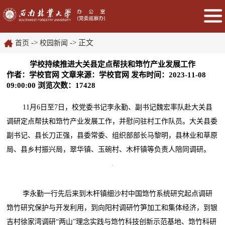
->
-> 正文
首页
校园新闻
学校持续推进大关县定点帮扶和筇竹产业发展工作
作者：学校官网
文章来源：学校官网
发布时间：2023-11-08
09:00:00
浏览次数：
17428
11月6日至7日，校党委书记李永勤、副书记魏宏率队赴大关县
调研定点帮扶和筇竹产业发展工作，并慰问驻村工作队员。大关县委
副书记、县长刀正强，县委常委、组织部部长马黎明，县林业和草原
局、县乡村振兴局，翠华镇、玉碗村、木杆镇等负责人陪同调研。
李永勤一行先后来到木杆镇细沙村中国筇竹系统研究起点调研
筇竹研究保护与开发利用，到向阳村调研竹笋加工和集体经济，到银
吉村徐家湾调研“两山”理念实践与筇竹科技创新示范基地、筇竹科研