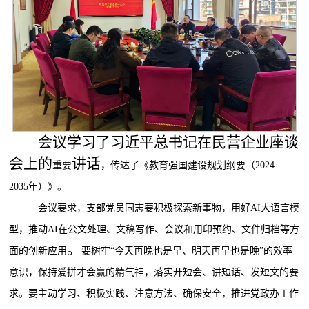
会议学习了习近平总书记在民营企业座谈
会上的
讲话
重要
，
传达了《教育强国建设规划纲要（
2024
—
2035
年）》。
会议要求，支部党员同志要
积极探索新事物，用好
AI
大语言模
型，推动
AI
在公文处理、文稿写作、会议和用印预约、文件归档等方
。
面的创新应用
要树牢
“今天再晚也是早、明天再早也是晚”的效率
意识，保持爱拼才会赢的精气神，落实开短会、讲短话、发短文的要
求。要主动学习、积极实践、注意方法、确保安全，推进党政办工作