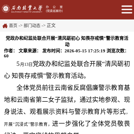
->
-> 正文
首页
部门动态
党政办和纪监处联合开展“清风砺初心 知畏存戒惧”警示教育活
动
作者：
文章来源：
发布时间：2026-05-15 17:25:19
浏览次数：
60
5
党政办和纪监处联合开展
“清风砺初
月
1
3
日
心 知畏存戒惧”
警示教育
活动。
全体
党员前往云南省反腐倡廉警示教育基
地
和
云南省第二女子监狱
，
通过实地参观、现
身说法、观看展示资料与警示教育片等形式
，
进一步强化了全体党员敬畏
开展
“沉浸式”警示教育，